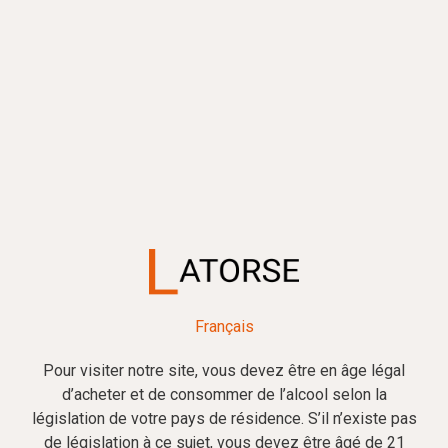
0



FR
FR
ACCUEIL
NOS VINS
VIEUX CHÂTEAU LAMOTHE - 2024
Français
Pour visiter notre site, vous devez être en âge légal
d’acheter et de consommer de l’alcool selon la
législation de votre pays de résidence. S’il n’existe pas
de législation à ce sujet, vous devez être âgé de 21